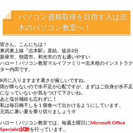
パソコン資格取得を目指す人は志
木のパソコン教室へ！
皆さん、こんにちは！
東武東上線『志木駅』直結、徒歩2分
新座市、朝霞市、和光市の方も通いやすい
ハロー！パソコン教室マルイファミリー志木校のインストラク
ター内田です。
8月に入りますます暑さが厳しいですね。
雨が降らないので水不足が心配ですが、まずはご自身が水不足
になっていないか気をつけて下さいね。
あと塩分補給も忘れずに！
私は毎日梅干しを１個食べて出かけるようにしています。
元気に暑い夏を乗り切りましょう🌞
ハロー！パソコン教室では、毎週土曜日に
Microsoft Office
Specialist試験
を行っています。