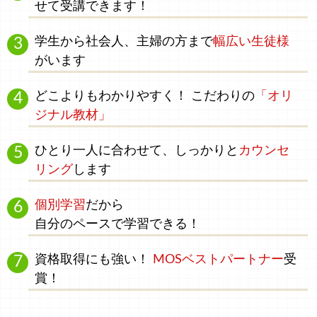
せて受講できます！
学生
から
社会人、主婦
の方まで
幅広い生徒様
がいます
どこよりもわかりやすく！
こだわりの
「オリ
ジナル教材」
ひとり一人に合わせて、
しっかりと
カウンセ
リング
します
個別学習
だから
自分のペース
で学習できる！
資格取得にも強い！
MOSベストパートナー
受
賞！